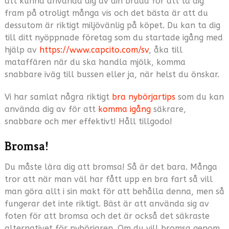
att kunna använda dig av din bräda för att ta dig
fram på otroligt många vis och det bästa är att du
dessutom är riktigt miljövänlig på köpet. Du kan ta dig
till ditt nyöppnade företag som du startade igång med
hjälp av
https://www.capcito.com/sv
, åka till
mataffären när du ska handla mjölk, komma
snabbare iväg till bussen eller ja, när helst du önskar.
Vi har samlat några riktigt
bra nybörjartips
som du kan
använda dig av för att
komma igång
säkrare,
snabbare och mer effektivt! Håll tillgodo!
Bromsa!
Du måste lära dig att bromsa! Så är det bara. Många
tror att när man väl har fått upp en bra fart så vill
man göra allt i sin makt för att behålla denna, men så
fungerar det inte riktigt. Bäst är att använda sig av
foten för att bromsa och det är också det säkraste
alternativet för nybörjaren. Om du vill bromsa genom