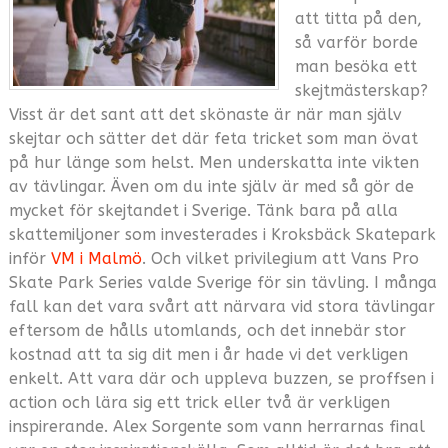
att titta på den,
så varför borde
man besöka ett
skejtmästerskap?
Visst är det sant att det skönaste är när man själv
skejtar och sätter det där feta tricket som man övat
på hur länge som helst. Men underskatta inte vikten
av tävlingar. Även om du inte själv är med så gör de
mycket för skejtandet i Sverige. Tänk bara på alla
skattemiljoner som investerades i Kroksbäck Skatepark
inför
VM i Malmö
. Och vilket privilegium att Vans Pro
Skate Park Series valde Sverige för sin tävling. I många
fall kan det vara svårt att närvara vid stora tävlingar
eftersom de hålls utomlands, och det innebär stor
kostnad att ta sig dit men i år hade vi det verkligen
enkelt. Att vara där och uppleva buzzen, se proffsen i
action och lära sig ett trick eller två är verkligen
inspirerande. Alex Sorgente som vann herrarnas final