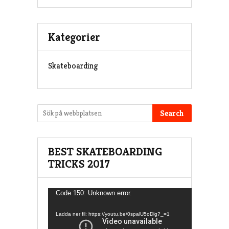
Kategorier
Skateboarding
Search
BEST SKATEBOARDING
TRICKS 2017
Videospelare
Code 150: Unknown error.
Ladda ner fil: https://youtu.be/0spalU5oDlg?_=1