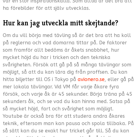
var en stor inspirationskälla. Som alltid är det bra att
ha förebilder för att själv utvecklas.
Hur kan jag utveckla mitt skejtande?
Om du vill börja med tävling så är det bra att ha koll
på reglerna och vad domarna tittar på. De faktorer
som framför allt bedöms är åkets snabbhet, hur
mycket höjd du har i tricken och den tekniska
svårigheten. Försök att gå på så många tävlingar som
möjligt, så att du kan lära dig från proffsen. Du kan
hitta biljetter till OS i Tokyo på
avionero.se
, eller gå på
mer lokala tävlingar. Vid VM får varje åkare fyra
försök, och varje åk är 45 sekunder. Börja träna på 45
sekunders åk, och se vad du kan hinna med. Satsa på
så mycket höjd, fart och svårighet som möjligt.
Youtube är också bra för att studera andra åkares
teknik, eftersom man kan pausa och spola tillbaka. På
så sätt kan du se exakt hur tricket går till. Så du kan