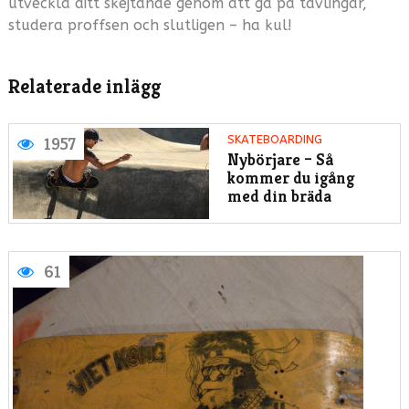
utveckla ditt skejtande genom att gå på tävlingar,
studera proffsen och slutligen – ha kul!
Relaterade inlägg
SKATEBOARDING
1957
Nybörjare – Så
kommer du igång
med din bräda
SKA
61
Ska
vid
byg
När
pas
mö
arb